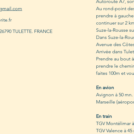
Autoroute A7, sor
@gmail.com
Au rond-point de
prendre à gauche 
ite.fr
continuer sur 2 k
Suze-la-Rousse su
. 26790 TULETTE. FRANCE
Dans Suze-la-Rous
Avenue des Côtes
Arrivée dans Tulet
Prendre au bout à
prendre le chemin
faites 100m et vou
En avion
Avignon à 50 mn.
Marseille (aéropo
En train
TGV Montélimar à
TGV Valence à 45