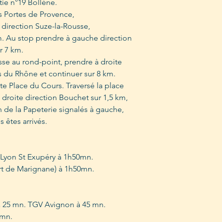
tie n°19 Bollène.
s Portes de Provence,
direction Suze-la-Rousse,
m. Au stop prendre à gauche direction
r 7 km.
se au rond-point, prendre à droite
 du Rhône et continuer sur 8 km.
te Place du Cours. Traversé la place
 droite direction Bouchet sur 1,5 km,
 de la Papeterie signalés à gauche,
s êtes arrivés.
 Lyon St Exupéry à 1h50mn.
rt de Marignane) à 1h50mn.
 25 mn. TGV Avignon à 45 mn.
 mn.