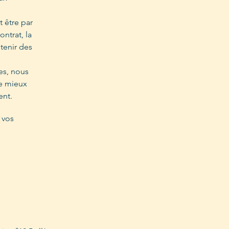
t être par
ontrat, la
tenir des
es, nous
de mieux
ent.
 vos